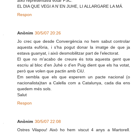
aixó representava votar PSC.
EL DIA QUE VEGI A N´EN JUHE, LI ALLARGARE LA MÁ.
Respon
Anònim
30/5/07 20:26
Jo crec que desde Convergència no hem sabut controlar
aquesta eufòria, i s'ha pogut donar la imatge de que ja
estava guanyat, i això desmobilitzar part de l'electorat.
El que no m'acabo de creure és tota aquesta gent que
escriu al bloc d'en Juhé o d'en Puig dient que els ha votat,
però que volen que pactin amb CiU.
Em sembla que els que esperem un pacte nacional (o
nacionalista)tan a Calella com a Catalunya, cada dia ens
quedem més sols.
Salut
Respon
Anònim
30/5/07 22:08
Ostres Vilapou! Això ho hem viscut 4 anys a Martorell.