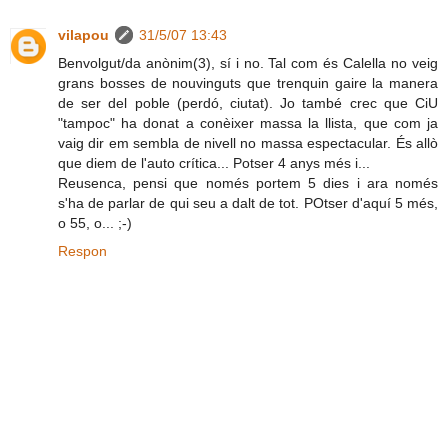
vilapou
31/5/07 13:43
Benvolgut/da anònim(3), sí i no. Tal com és Calella no veig
grans bosses de nouvinguts que trenquin gaire la manera
de ser del poble (perdó, ciutat). Jo també crec que CiU
"tampoc" ha donat a conèixer massa la llista, que com ja
vaig dir em sembla de nivell no massa espectacular. És allò
que diem de l'auto crítica... Potser 4 anys més i...
Reusenca, pensi que només portem 5 dies i ara només
s'ha de parlar de qui seu a dalt de tot. POtser d'aquí 5 més,
o 55, o... ;-)
Respon