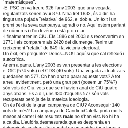
"matemàtiques".
-El PSC en va treure 926 l'any 2003, que una vegada
regularitzats serien avui 870. N'ha tret 1832, és a dir, ha
tingut una pujada "relativa" de 962, el doble. Un èxit i un
premi per la seva campanya, agradi o no. Aquí estem parlant
de números i d'on li vénen està prou clar.
-I finalment tenim CiU. Els 1886 del 2003 els reconvertim en
1771 i els comparem als 2420 del diumenge. Tenim un
creixement "relatiu" de 649 i la victòria electoral.
Un èxit, em pregunto? Doncs...NO! I aquí si que cal reflexió i
autocrítica.
Anem a pams. L'any 2003 es van presentar a les eleccions
el GIC (574 vots) i el CDS (40 vots). Una vegada actualitzats
quedaríen en 577. On han anat a parar aquests vots? A tot
arreu, evidentment, però una gran part (posem un 75%?)
són vots de Ciu, vots que se n'havien anat de CiU quatre
anys abans. És a dir, uns 430 d'aquells 577 són vots
recuperats però ja de la mateixa ideologia.
On és l'èxit de la gran campanya de CiU? Aconseguir 140
vots de més? La campanya de CandinixCalella porta molts
mesos al carrer i els resultats
reals
no s'han vist. No hi ha
alcaldia. L'eufòria desmesurada que es desprenia en
determinats sectors s'ha quedat en un regidor (que torna a