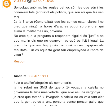
vilapou
30/5/07 16:35
Benvolgut anònim, les regles del joc són les que són i les
coneixem tots (sobretot els polítics, que són els que les van
fer).
Ja fa 8 anys (Generalitat) que les sumes estan clares i no
crec que ningú, a hores d'ara, es pugui sorprendre: qui
suma la meitat més un, governa.
No crec que la pregunta a respondre sigui si és "just" o no
que manin els que no guanyen, perquè és lícit i legal. La
pregunta que em faig jo és per què no es capgiren els
resultats? On és aquesta gent tan emprenyada a l'hora de
votar?
Respon
Anònim
30/5/07 18:11
hola a tots!!m´afegeixo als comentaris.
ja he rebut un SMS de que x 1ª vegada a calella no
governará la llista mes votada i que aixó es una vergonya.
jo crec que també x 1ªvegada a calella no es veia tant clar
que la gent votes a una persona sense pensar gaire que