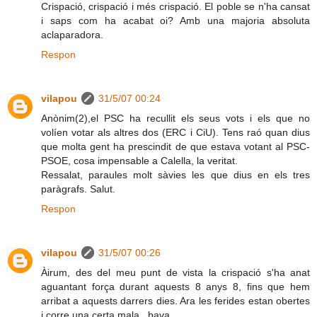
Crispació, crispació i més crispació. El poble se n'ha cansat
i saps com ha acabat oi? Amb una majoria absoluta
aclaparadora.
Respon
vilapou
31/5/07 00:24
Anònim(2),el PSC ha recullit els seus vots i els que no
volíen votar als altres dos (ERC i CiU). Tens raó quan dius
que molta gent ha prescindit de que estava votant al PSC-
PSOE, cosa impensable a Calella, la veritat.
Ressalat, paraules molt sàvies les que dius en els tres
paràgrafs. Salut.
Respon
vilapou
31/5/07 00:26
Àirum, des del meu punt de vista la crispació s'ha anat
aguantant força durant aquests 8 anys 8, fins que hem
arribat a aquests darrers dies. Ara les ferides estan obertes
i corre una certa mala...bava.