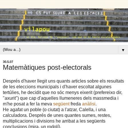
▼
30.5.07
Matemàtiques post-electorals
Després d'haver llegit uns quants articles sobre els resultats
de les eleccions municipals i d'haver escoltat algunes
tertúlies, he decidit que no sóc menys eixerit (prefereixo dir,
"axurit") que cap d'aquelles llumeneres dels massmedia i
m'he posat a fer la meva
següent
freda
anàlisi
.
He agafat un poble (o ciutat) a l'atzar, Calella, i una
calculadora. Després de unes quantes sumes, restes,
multiplicacions i divisions he arribat a les següents
conclusions (mira, un rodolí).