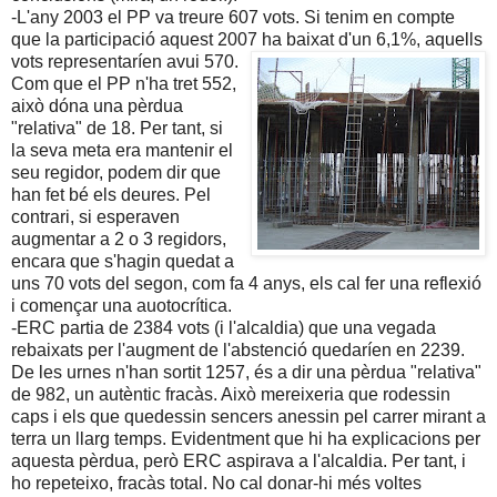
-L'any 2003 el PP va treure 607 vots. Si tenim en compte
que la participació aquest 2007 ha baixat d'un 6,1%, aquells
vots
representaríen avui 570.
Com que el PP n'ha tret 552,
això dóna una pèrdua
"relativa" de 18. Per tant, si
la seva meta era mantenir el
seu regidor, podem dir que
han fet bé els deures. Pel
contrari, si esperaven
augmentar a 2 o 3 regidors,
encara que s'hagin quedat a
uns 70 vots del segon, com fa 4 anys, els cal fer una reflexió
i començar una auotocrítica.
-ERC partia de 2384 vots (i l'alcaldia) que una vegada
rebaixats per l'augment de l'abstenció quedaríen en 2239.
De les urnes n'han sortit 1257, és a dir una pèrdua "relativa"
de 982, un autèntic fracàs. Això mereixeria que rodessin
caps i els que quedessin sencers anessin pel carrer mirant a
terra un llarg temps. Evidentment que hi ha explicacions per
aquesta pèrdua, però ERC aspirava a l'alcaldia. Per tant, i
ho repeteixo, fracàs total. No cal donar-hi més voltes