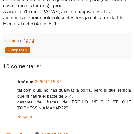
casa, com els turrons) i prou.
A això jo n'hi dic FRACÀS, així, en majúscules. I cal
autocrítica. Primer autocrítica, després ja criticarem la Llei
Electoral i el 5+4 o el 8+1.
vilapou
a
14:14
Comparteix
10 comentaris:
Anònim
30/5/07 15:37
tal com dius, no has quanyat la porra, pero si que sembla
que hi haura el pacte de 5+4.
despres del fracas de ERC,HO VEUS JUST QUE
TORNESSIN A MANAR???
Respon