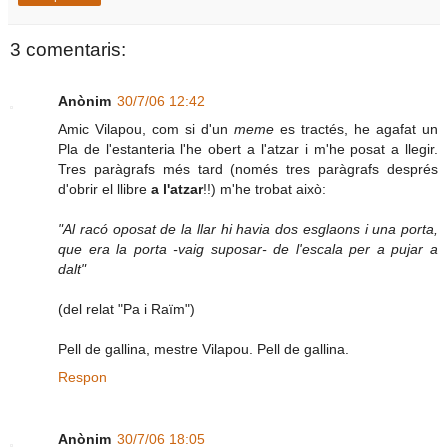
3 comentaris:
Anònim
30/7/06 12:42
Amic Vilapou, com si d'un
meme
es tractés, he agafat un
Pla de l'estanteria l'he obert a l'atzar i m'he posat a llegir.
Tres paràgrafs més tard (només tres paràgrafs després
d'obrir el llibre
a l'atzar
!!) m'he trobat això:
"Al racó oposat de la llar hi havia dos esglaons i una porta,
que era la porta -vaig suposar- de l'escala per a pujar a
dalt"
(del relat "Pa i Raïm")
Pell de gallina, mestre Vilapou. Pell de gallina.
Respon
Anònim
30/7/06 18:05