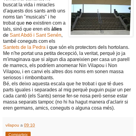
buscat la vida i miracles
d'aquests dos sants amb uns
noms tan "musicals" i he
trobat que
no
existiren com a
tals, sinó que eren els
àlies
de
Sant Abdó i Sant Senén
,
també coneguts com els
Santets de la Pedra
i que són els protectors dels hortolans.
Me n'he portat una petita decepció, la veritat, perquè jo ja
m'imaginava que si algun dia apareixien per casa un parell
de marrecs, els podríem anomenar Nin Vilapou i Non
Vilapou, i en canvi els altres dos noms em sonen massa
seriosos i rimbombants.
Bé, els deixo aquesta escala que he trobat i que té dues
parts iguales i separades al mig perquè puguin pujar un per
cada cantó (els Sants) sense fer-se nosa però sense estar
massa separats tampoc (no hi ha hagut manera d'aclarir si
eren germans, amics, coneguts o alguna cosa més).
vilapou
a
09:10
Comparteix