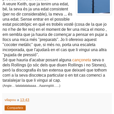
A veure Keith, que ja tenim una edat,
bé, la seva és ja una edat consistent
(per no dir considerable), la meva ... és
una edat. Sense entrar en el possible
estat psicotròpic en què es trobés vostè (cosa de la que jo
no n'he de fer res) en el moment de fer una mica el mono ,
em sembla que ja hauria de començar a pensar en pujar a
llocs una mica més "preparats". Jo li ofereixo aquest
"cocoter metàlic" que, si més no, porta una escaleta
incorporada, que l'ajudarà en el cas que li vingui una altra
"pujada de pressió".
Sé que hauria d'acabar posant alguna
cançoneta
seva o
dels Rollings (jo sóc dels que diuen Rollings i no Stones),
però la discografia és tan extensa que deixaré que tothom
corri a la seva discoteca particular o en tot cas comenci a
taralalejar la que li vingui al cap.
(Angie.... tatatatatataaaa....Aaanngiiiii.......)
vilapou
a
13:43
Comparteix