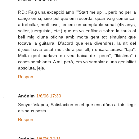
P.D.: Faig una excepció amb l'"Start me up"... però no per la
cançó en si, sino pel que em recorda: quan vaig començar
a treballar, molt jove, teniem un comptable sonat (45 anys,
solter, juerguista, etc.) que es va enfilar a sobre la taula al
bell mig d'una oficina amb molta gent tot simulant que
tocava la guitarra. D'acord que era divendres, la nit del
dijous havia estat molt dura per ell, i encara anava "taja".
Molta gent parlava en veu baixa de "pena", "llàstima" i
coses semblants. A mi, però, em va semblar d'una genialitat
absoluta, jeje.
Respon
Anònim
1/6/06 17:30
Senyor Vilapou, Satisfaction és el que ens dóna a tots llegir
els seus posts.
Respon
Anònim
1/6/06 22:11