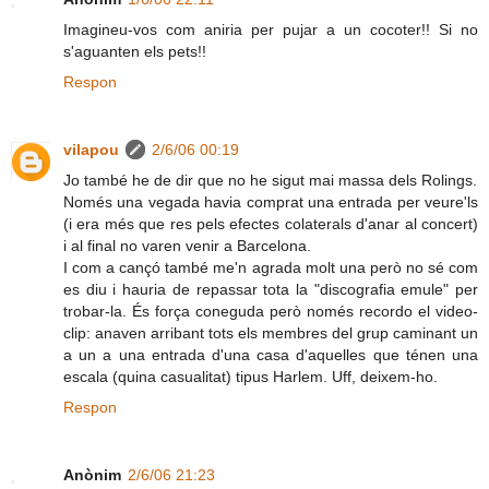
Imagineu-vos com aniria per pujar a un cocoter!! Si no
s'aguanten els pets!!
Respon
vilapou
2/6/06 00:19
Jo també he de dir que no he sigut mai massa dels Rolings.
Només una vegada havia comprat una entrada per veure'ls
(i era més que res pels efectes colaterals d'anar al concert)
i al final no varen venir a Barcelona.
I com a cançó també me'n agrada molt una però no sé com
es diu i hauria de repassar tota la "discografia emule" per
trobar-la. És força coneguda però només recordo el video-
clip: anaven arribant tots els membres del grup caminant un
a un a una entrada d'una casa d'aquelles que ténen una
escala (quina casualitat) tipus Harlem. Uff, deixem-ho.
Respon
Anònim
2/6/06 21:23