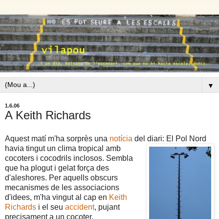
▼
1.6.06
A Keith Richards
Aquest matí m'ha sorprès una
notícia
del diari: El Pol Nord
havia tingut un
clima tropical amb
cocoters i cocodrils inclosos. Sembla
que ha plogut i gelat força des
d'aleshores. Per aquells obscurs
mecanismes de les associacions
d'idees, m'ha vingut al cap en
Keith
Richards
i el seu
accident
, pujant
precisament a un cocoter.