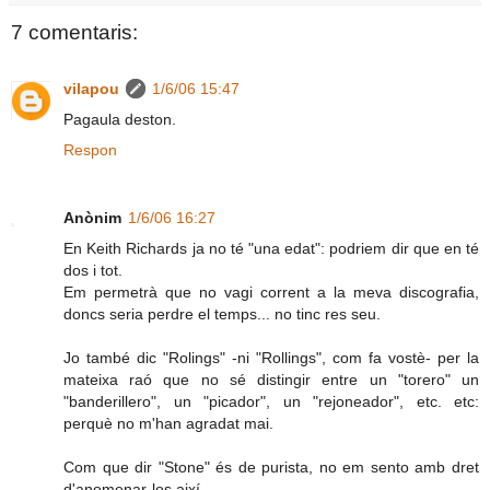
7 comentaris:
vilapou
1/6/06 15:47
Pagaula deston.
Respon
Anònim
1/6/06 16:27
En Keith Richards ja no té "una edat": podriem dir que en té
dos i tot.
Em permetrà que no vagi corrent a la meva discografia,
doncs seria perdre el temps... no tinc res seu.
Jo també dic "Rolings" -ni "Rollings", com fa vostè- per la
mateixa raó que no sé distingir entre un "torero" un
"banderillero", un "picador", un "rejoneador", etc. etc:
perquè no m'han agradat mai.
Com que dir "Stone" és de purista, no em sento amb dret
d'anomenar-los així.