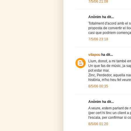
7/5/06 21:08
Anònim ha dit...
Totalment d'acord amb el s
proposta de convertir el ll
casi que podriem comença
7/5/06 23:18
vilapou
ha dit...
Llum, donot, a mi també e
Un que fas de músic, ja sa
pot estar mai.
Zinc, Perdedor, aquella nau
història, m'ho heu fet veure 
8/5/06 00:35
Anònim ha dit...
A veure, estem parlant de 
(per cert hi tinc un client a
l'escala, per confirmar si c
8/5/06 01:20