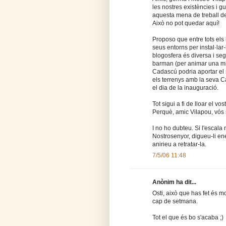
les nostres existències i g
aquesta mena de treball de
Això no pot quedar aquí!
Proposo que entre tots els 
seus entorns per instal·lar-
blogosfera és diversa i seg
barman (per animar una mic
Cadascú podria aportar el 
els terrenys amb la seva Ca
el dia de la inauguració.
Tot sigui a fi de lloar el vo
Perquè, amic Vilapou, vós 
I no ho dubteu. Si l'escala
Nostrosenyor, digueu-li ene
anirieu a retratar-la.
7/5/06 11:48
Anònim ha dit...
Osti, això que has fet és mo
cap de setmana.
Tot el que és bo s'acaba ;)