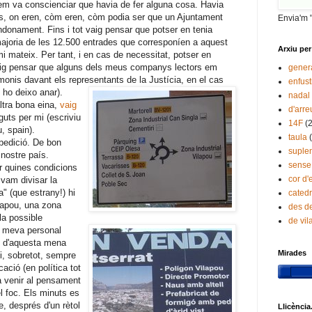
 em va conscienciar que havia de fer alguna cosa. Havia
es, on eren, còm eren, còm podia ser que un Ajuntament
Envia'm 
ndonament. Fins i tot vaig pensar que potser en tenia
majoria de les 12.500 entrades que corresponíen a aquest
Arxiu per
mateix. Per tant, i en cas de necessitat, potser en
 Vaig pensar que alguns dels meus companys lectors em
gener
onis davant els representants de la
Justícia, en el cas
enfust
 ho deixo anar).
nadal
ltra bona eina,
vaig
d'arre
uts per mi (escriviu
14F
(
, spain).
taula
pedició. De bon
suple
 nostre país.
sense
r quines condicions
cor d'
 vam divisar la
a" (que estrany!) hi
catedr
ilapou, una zona
des de
la possible
de vi
la meva personal
s d'aquesta mena
Mirades
i, sobretot, sempre
icació (en política tot
a venir al pensament
l foc. Els minuts es
re, després d'un rètol
Llicència.