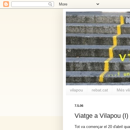
vilapou
rebat.cat
Més vi
7.5.06
Viatge a Vilapou (I)
Tot va començar el 20 d'abril qua