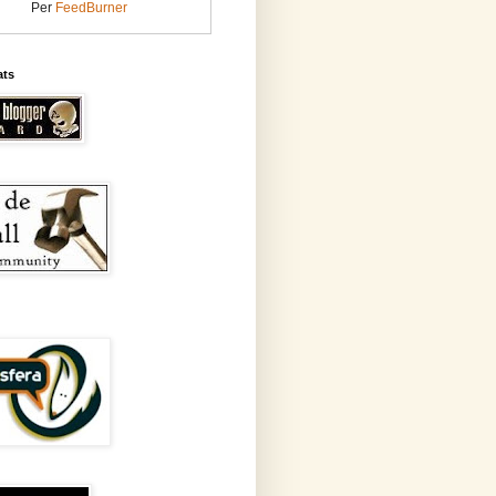
Per
FeedBurner
ats