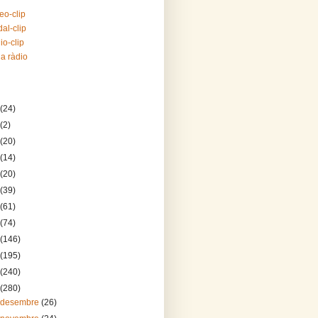
eo-clip
al-clip
io-clip
la ràdio
(24)
(2)
(20)
(14)
(20)
(39)
(61)
(74)
(146)
(195)
(240)
(280)
 desembre
(26)