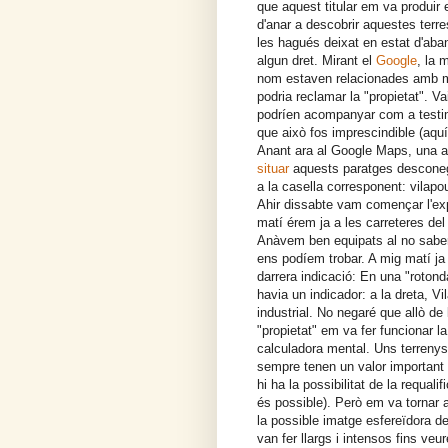
que aquest titular em va produir
d'anar a descobrir aquestes terr
les hagués deixat en estat d'aba
algun dret. Mirant el
Google
, la 
nom estaven relacionades amb mi 
podria reclamar la "propietat".
podríen acompanyar com a testim
que això fos imprescindible (aquí
Anant ara al Google Maps, una a
situar
aquests paratges desconeg
a la casella corresponent: vilapou
Ahir dissabte vam començar l'ex
matí érem ja a les carreteres del
Anàvem ben equipats al no sabe
ens podíem trobar. A mig matí ja
darrera indicació: En una "rotond
havia un indicador: a la dreta, V
industrial. No negaré que allò de 
"propietat" em va fer funcionar 
calculadora mental. Uns terreny
sempre tenen un valor important 
hi ha la possibilitat de la requalif
és possible). Però em va tornar 
la possible imatge esfereïdora de
van fer llargs i intensos fins veu