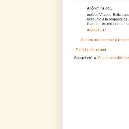
Anònim ha dit...
molt bo Vilapou. Estic espe
m'apunto a la proposta de Z
l'hauríem de col·locar en u
8/5/06 10:14
Publica un comentari a l'entra
Entrada més recent
Subscriure's a:
Comentaris del mis