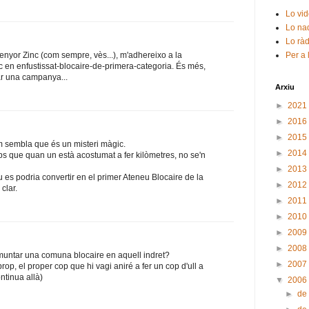
Lo vid
Lo nad
Lo ràd
Per a 
enyor Zinc (com sempre, vès...), m'adhereixo a la
oc en enfustissat-blocaire-de-primera-categoria. És més,
r una campanya...
Arxiu
►
2021
►
2016
►
2015
m sembla que és un misteri màgic.
►
2014
ps que quan un està acostumat a fer kilòmetres, no se'n
►
2013
 es podria convertir en el primer Ateneu Blocaire de la
►
2012
clar.
►
2011
►
2010
►
2009
►
2008
muntar una comuna blocaire en aquell indret?
►
2007
 prop, el proper cop que hi vagi aniré a fer un cop d'ull a
ontinua allà)
▼
2006
►
de