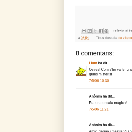
reflexionat i 
a
08:54
Tipus d'escala:
de vilapo
8 comentaris:
Llum
ha dit...
Ostres! Com s'ho va fer una 
quins misteris!
7/5/06 10:30
Anònim ha dit...
Era una escala màgica!
7/5/06 11:21
Anònim ha dit...
Amic, germà i mestre Vilapo