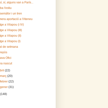
 sí, sí, alguns van a París...
iba l'estiu
semàfor i un tren
mera aportació a l'Ateneu
tge a Vilapou (i IV)
tge a Vilapou (III)
tge a Vilapou (II)
tge a Vilapou (I)
al de setmana
repòs
ava Ofici
ha nascut
bril
(22)
 març
(20)
 febrer
(22)
 gener
(31)
(148)