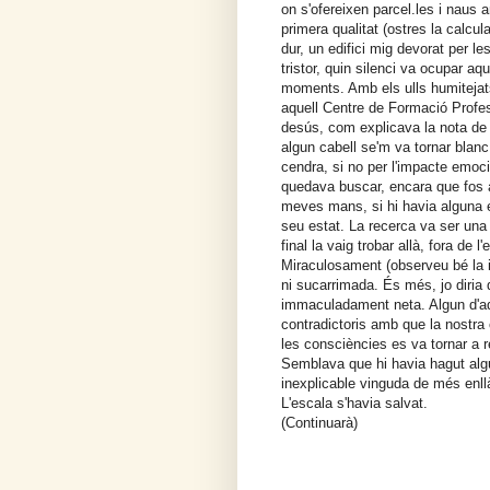
on s'ofereixen parcel.les i naus
primera qualitat (ostres la calcul
dur, un edifici mig devorat per l
tristor, quin silenci va
ocupar aqu
moments. Amb els ulls humitejat
aquell Centre de Formació Profes
desús, com explicava la nota de
algun cabell se'm va tornar blanc 
cendra, si no per l'impacte emo
quedava buscar, encara que fos a
meves mans, si hi havia alguna e
seu estat. La recerca va ser una 
final la vaig trobar allà, fora de l'
Miraculosament (observeu bé la 
ni sucarrimada. És més, jo diria
immaculadament neta. Algun d'a
contradictoris amb que la nostra
les consciències es va tornar a
Semblava que hi havia hagut alg
inexplicable vinguda de més enllà
L'escala s'havia salvat.
(Continuarà)