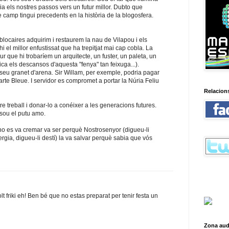
uia els nostres passos vers un futur millor. Dubto que
 camp tingui precedents en la història de la blogosfera.
blocaires adquirim i restaurem la nau de Vilapou i els
hi el millor enfustissat que ha trepitjat mai cap cobla. La
ur que hi trobaríem un arquitecte, un fuster, un paleta, un
a els descansos d'aquesta "fenya" tan feixuga...).
seu granet d'arena. Sir Willam, per exemple, podria pagar
rte Bleue. I servidor es compromet a portar la Núria Feliu
Relacion
stre treball i donar-lo a conéixer a les generacions futures.
sou el putu amo.
 no es va cremar va ser perquè Nostrosenyor (digueu-li
rgia, digueu-li destí) la va salvar perquè sabia que vós
lt friki eh! Ben bé que no estas preparat per tenir festa un
Zona aud