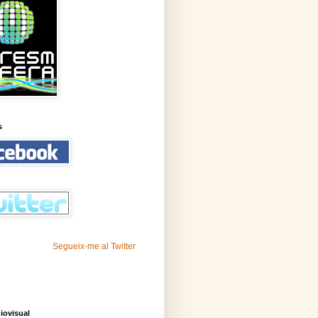
s
Segueix-me al Twitter
iovisual