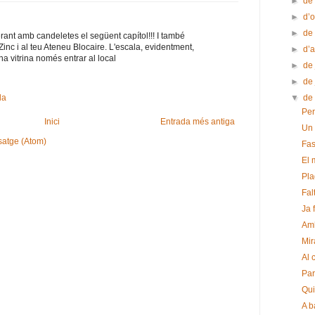
►
de
►
d’
►
de
rant amb candeletes el següent capítol!!! I també
inc i al teu Ateneu Blocaire. L'escala, evidentment,
►
d’
na vitrina només entrar al local
►
de 
►
de
▼
de
da
Per
Inici
Entrada més antiga
Un
satge (Atom)
Fas
El 
Pla
Fal
Ja 
Amb
Mir
Al 
Par
Qui
A b