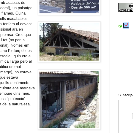
 amb acabats de
adora!), un paisatge
es flames. Quina
ells inacabables
s teníem al davant
sional ara en
 premsa. Crec que
i tot (no per la
cional). Només em
mb l'esforç de les
scala i quin era el
mica llarga però al
edifici cremat.
imatge),
no estava
 que estava
quells sentiments
 cultura ens marcava
 remoure dins meu.
Subscripc
una "protecció"
 de la naturalesa.