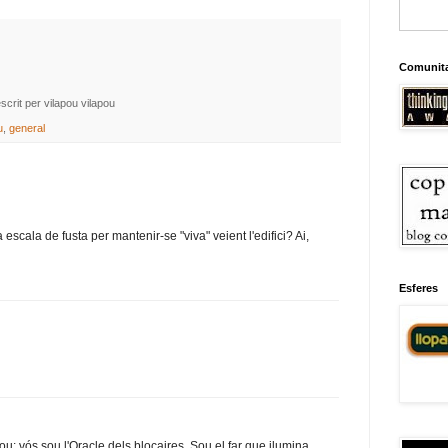
Comunit
escrit per vilapou
vilapou
u
,
general
escala de fusta per mantenir-se "viva" veient l'edifici? Ai,
Esferes
u: vós sou l'Oracle dels blocaires. Sou el far que ilumina