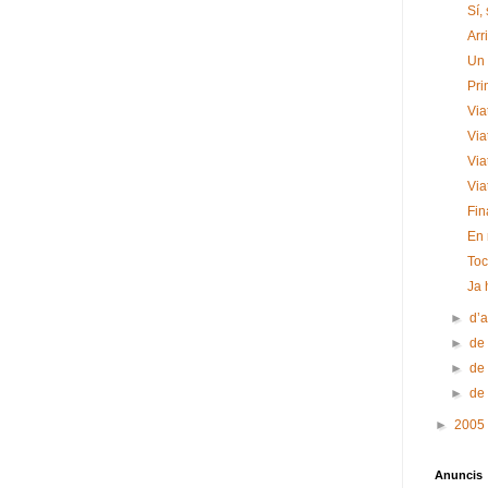
Sí,
Arr
Un 
Pri
Via
Via
Via
Via
Fin
En 
Toc
Ja 
►
d’a
►
de
►
de
►
de
►
2005
Anuncis