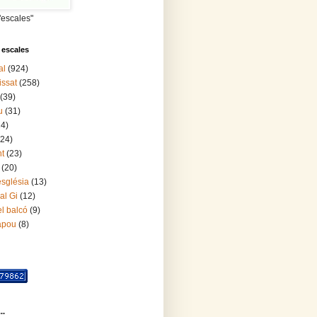
"escales"
 escales
al
(924)
issat
(258)
(39)
u
(31)
24)
(24)
nt
(23)
(20)
església
(13)
al Gi
(12)
l balcó
(9)
lapou
(8)
..