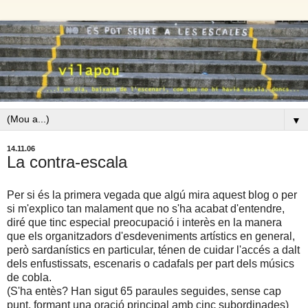
▼
14.11.06
La contra-escala
Per si és la primera vegada que algú mira aquest blog o per
si m'explico tan malament que no s'ha acabat d'entendre,
diré que tinc especial preocupació i interès en la manera
que els organitzadors d'esdeveniments artístics en general,
però sardanístics en particular, ténen de cuidar l'accés a dalt
dels enfustissats, escenaris o cadafals per part dels músics
de cobla.
(S'ha entès? Han sigut 65 paraules seguides, sense cap
punt, formant una oració principal amb cinc subordinades)