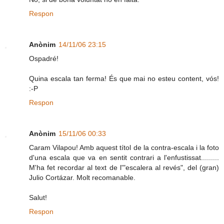
Respon
Anònim
14/11/06 23:15
Ospadré!
Quina escala tan ferma! És que mai no esteu content, vós!
:-P
Respon
Anònim
15/11/06 00:33
Caram Vilapou! Amb aquest títol de la contra-escala i la foto
d'una escala que va en sentit contrari a l'enfustissat.........
M'ha fet recordar al text de l'"escalera al revés", del (gran)
Julio Cortázar. Molt recomanable.
Salut!
Respon