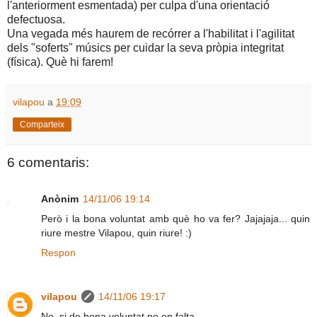
l'anteriorment esmentada) per culpa d'una orientació
defectuosa.
Una vegada més haurem de recórrer a l'habilitat i l'agilitat
dels "soferts" músics per cuidar la seva pròpia integritat
(física). Què hi farem!
vilapou
a
19:09
Comparteix
6 comentaris:
Anònim
14/11/06 19:14
Però i la bona voluntat amb què ho va fer? Jajajaja... quin
riure mestre Vilapou, quin riure! :)
Respon
vilapou
14/11/06 19:17
No, si de bona voluntat no en falta.