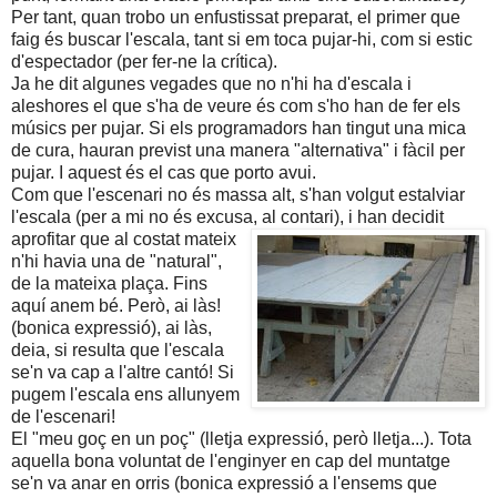
Per tant, quan trobo un enfustissat preparat, el primer que
faig és buscar l'escala, tant si em toca pujar-hi, com si estic
d'espectador (per fer-ne la crítica).
Ja he dit algunes vegades que no n'hi ha d'escala i
aleshores el que s'ha de veure és com s'ho han de fer els
músics per pujar. Si els programadors han tingut una mica
de cura, hauran previst una manera "alternativa" i fàcil per
pujar. I aquest és el cas que porto avui.
Com que l'escenari no és massa alt, s'han volgut estalviar
l'escala (per a mi no és excusa, al contari), i han decidit
aprofitar que al
costat mateix
n'hi havia una de "natural",
de la mateixa plaça. Fins
aquí anem bé. Però, ai làs!
(bonica expressió), ai làs,
deia, si resulta que l'escala
se'n va cap a l'altre cantó! Si
pugem l'escala ens allunyem
de l'escenari!
El "meu goç en un poç" (lletja expressió, però lletja...). Tota
aquella bona voluntat de l'enginyer en cap del muntatge
se'n va anar en orris (bonica expressió a l'ensems que