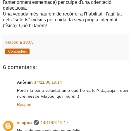
l'anteriorment esmentada) per culpa d'una orientació
defectuosa.
Una vegada més haurem de recórrer a l'habilitat i l'agilitat
dels "soferts" músics per cuidar la seva pròpia integritat
(física). Què hi farem!
vilapou
a
19:09
Comparteix
6 comentaris:
Anònim
14/11/06 19:14
Però i la bona voluntat amb què ho va fer? Jajajaja... quin
riure mestre Vilapou, quin riure! :)
Respon
vilapou
14/11/06 19:17
No, si de bona voluntat no en falta.