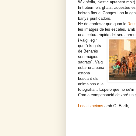
Wikipèdia, n'estic aprenent molt)
hi trobem els ghats, aquestes e
baixen fins el Ganges i on la gen
banys purificadors.
He de confesar que quan la
Reu
les imatges de les escales, amb 
una lectura ràpida del seu correu
i vaig llegir
que "els gats
de Benarés
són màgics i
sagrats". Vaig
estar una bona
estona
buscant els
animalons a la
fotografia... Espero que no se'm 
Com a compensació deixaré un gha
Localitzacions
amb G. Earth,