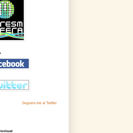
s
Segueix-me al Twitter
iovisual