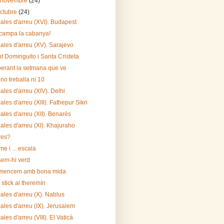
 novembre
(24)
octubre
(24)
ales d'arreu (XVI). Budapest
campa la cabanya!
ales d'arreu (XV). Sarajevo
t Dominguito i Santa Cristeta
erant la setmana que ve
 no treballa ni 10
ales d'arreu (XIV). Delhi
ales d'arreu (XIII). Fathepur Sikri
ales d'arreu (XII). Benarès
ales d'arreu (XI). Khajuraho
res?
e i ... escala
em-hi verd
mencem amb bona mida
 stick al theremín
ales d'arreu (X). Nablus
ales d'arreu (IX). Jerusalem
ales d'arreu (VIII). El Vaticà