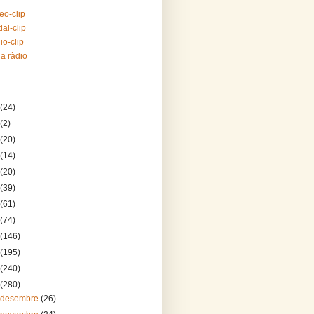
eo-clip
al-clip
io-clip
la ràdio
(24)
(2)
(20)
(14)
(20)
(39)
(61)
(74)
(146)
(195)
(240)
(280)
 desembre
(26)