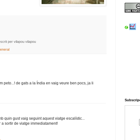
escrit per vilapou
vilapou
eneral
 peto...! de gats a la Índia en vaig veure ben pocs, ja li
Subscripc
b quin gust vaig seguint aquest viatge escalístic...
ar a sortir de viatge immediatament!