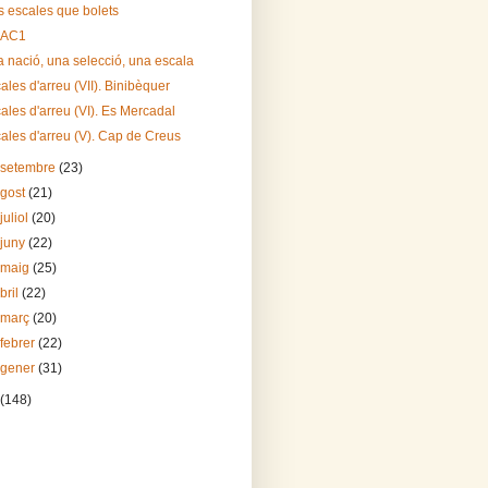
 escales que bolets
RAC1
 nació, una selecció, una escala
ales d'arreu (VII). Binibèquer
ales d'arreu (VI). Es Mercadal
ales d'arreu (V). Cap de Creus
 setembre
(23)
agost
(21)
juliol
(20)
 juny
(22)
 maig
(25)
bril
(22)
 març
(20)
 febrer
(22)
 gener
(31)
(148)