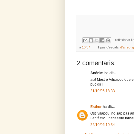
reflexionat i 
a
16:37
Tipus d'escala:
d'arreu
,
g
2 comentaris:
Anònim ha dit...
aix! Mestre Vilpapou!que em
puc dir!!
21/10/06 18:33
Esther
ha dit...
Osti vilapou, no sap pas am
Fantàstic... necessito torn
22/10/06 19:34