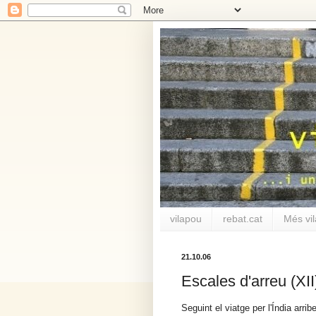
vilapou
rebat.cat
Més vi
21.10.06
Escales d'arreu (XI
Seguint el viatge per l'Índia arri