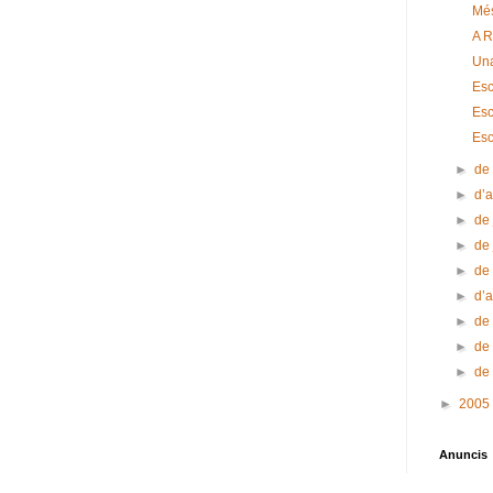
Més
A 
Una
Esc
Esc
Esc
►
de
►
d’
►
de 
►
de
►
de
►
d’a
►
de
►
de
►
de
►
2005
Anuncis