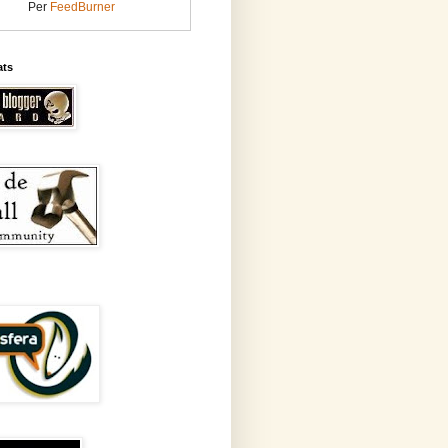
Per
FeedBurner
ats