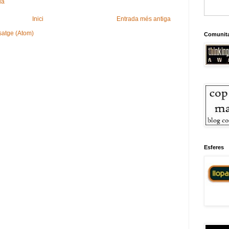
da
Inici
Entrada més antiga
satge (Atom)
Comunit
Esferes