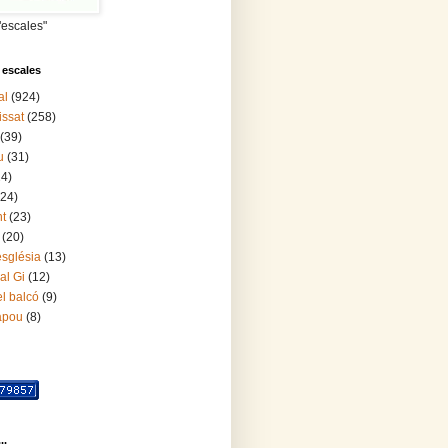
"escales"
 escales
al
(924)
issat
(258)
(39)
u
(31)
24)
(24)
nt
(23)
(20)
església
(13)
al Gi
(12)
l balcó
(9)
lapou
(8)
..