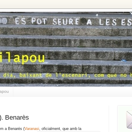
lapou
I). Benarès
bem a Benarés (
Varanasi
,
oficialment, que amb la