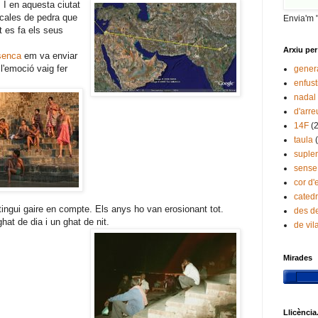
. I en aquesta ciutat
scales de pedra que
Envia'm 
t es fa els seus
Arxiu per
senca
em va enviar
l'emoció vaig fer
gener
enfust
nadal
d'arre
14F
(
taula
suple
sense
cor d'
catedr
tingui gaire en compte. Els anys ho van erosionant tot.
des de
t de dia i un ghat de nit.
de vi
Mirades
Llicència.