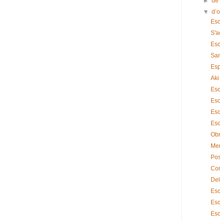
►
de
▼
d’
Esc
S'a
Esc
San
Esp
Aki
Esc
Esc
Esc
Esc
Ob
Mem
Pos
Co
Del
Esc
Esc
Esc