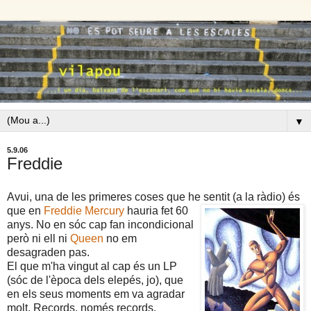
▼
5.9.06
Freddie
Avui, una de les primeres coses que he sentit (a la ràdio) és
que en
Freddie
Mercury
hauria fet 60
anys. No en sóc cap fan incondicional
però ni ell ni
Queen
no em
desagraden pas.
El que m'ha vingut al cap és un LP
(sóc de l'època dels elepés, jo), que
en els seus moments em va agradar
molt. Records, només records.