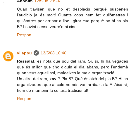
Anònim
12/5/08 23:24
Quan t'avisen que no et desplacis perquè suspenen
l'audició ja és molt! Quants cops hem fet quilòmetres i
quilòmtres per arribar a lloc i girar cua perquè no hi ha pla
B? I sovint sense veure'n ni cinc.
Respon
vilapou
13/5/08 10:40
Ressalat
, es nota que sou del ram. Sí, sí, hi ha vegades
que és millor que t'ho diguin el dia abans, però l'endemà
quan veus aquell sol, maleeixes la mala organització.
Un altre del ram,
xavi
? Pla B? Què és això del pla B? Hi ha
organitzadors que al cole només van arribar a la A. Això sí,
hem de mantenir la cultura tradicional!
Respon