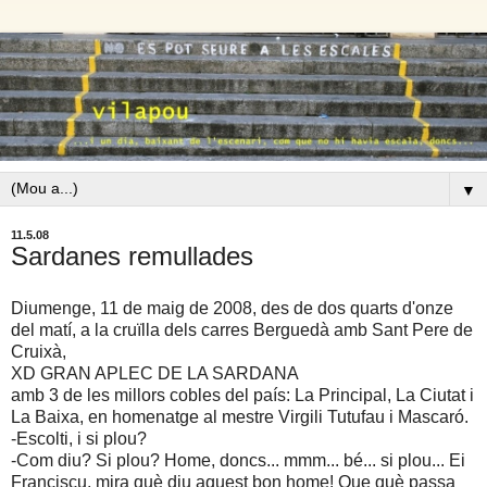
▼
11.5.08
Sardanes remullades
Diumenge, 11 de maig de 2008, des de dos quarts d'onze
del matí, a la cruïlla dels carres Berguedà amb Sant Pere de
Cruixà,
XD GRAN APLEC DE LA SARDANA
amb 3 de les millors cobles del país: La Principal, La Ciutat i
La Baixa, en homenatge al mestre Virgili Tutufau i Mascaró.
-Escolti, i si plou?
-Com diu? Si plou? Home, doncs... mmm... bé... si plou... Ei
Franciscu, mira què diu aquest bon home! Que què passa