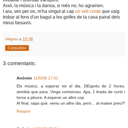
Això, la música i la dansa, si més no, ho agrairien.
I ara, ves per on, m'ha vingut al cap
un vell conte
que vaig
trobar al fons d'un bagul a les golfes de la casa pairal dels
meus besavis.
vilapou
a
10:38
Comparteix
3 comentaris:
Anònim
11/5/08 17:01
Els músics, a esperar tot el dia. DEsprés de 2 hores,
sembla que para. Vinga comenceu. Apa, 1 tirada de curts i
torna a ploure. A esperar un altre cop.
Al final, saps què, veniu un altre dia, però... al mateix preu!!!
Respon