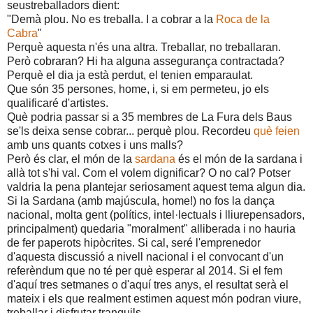
seustreballadors dient:
"Demà plou. No es treballa. I a cobrar a la
Roca de la
Cabra
"
Perquè aquesta n'és una altra. Treballar, no treballaran.
Però cobraran? Hi ha alguna assegurança contractada?
Perquè el dia ja està perdut, el tenien emparaulat.
Que són 35 persones, home, i, si em permeteu, jo els
qualificaré d'artistes.
Què podria passar si a 35 membres de La Fura dels Baus
se'ls deixa sense cobrar... perquè plou. Recordeu
què feien
amb uns quants cotxes i uns malls?
Però és clar, el món de la
sardana
és el món de la sardana i
allà tot s'hi val. Com el volem dignificar? O no cal? Potser
valdria la pena plantejar seriosament aquest tema algun dia.
Si la Sardana (amb majúscula, home!) no fos la dança
nacional, molta gent (polítics, intel·lectuals i lliurepensadors,
principalment) quedaria "moralment" alliberada i no hauria
de fer paperots hipòcrites. Si cal, seré l'emprenedor
d'aquesta discussió a nivell nacional i el convocant d'un
referèndum que no té per què esperar al 2014. Si el fem
d'aquí tres setmanes o d'aquí tres anys, el resultat serà el
mateix i els que realment estimen aquest món podran viure,
treballar i disfrutar tranquils.