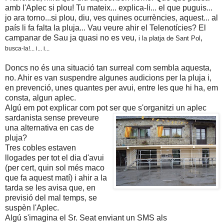
amb l'Aplec si plou! Tu mateix... explica-li... el que puguis...
jo ara torno...si plou, diu, ves quines ocurrències, aquest... al
país li fa falta la pluja... Vau veure ahir el Telenotícies? El
campanar de Sau ja quasi no es veu,
,
i la platja de Sant Pol
busca-la!... i... i...
Doncs no és una situació tan surreal com sembla aquesta,
no. Ahir es van suspendre algunes audicions per la pluja i,
en prevenció, unes quantes per avui, entre les que hi ha, em
consta, algun aplec.
Algú em pot explicar com pot ser que s'organitzi un aplec
sardanista sense preveure
una alternativa en cas de
pluja?
Tres cobles estaven
llogades per tot el dia d'avui
(per cert, quin sol més maco
que fa aquest matí) i ahir a la
tarda se les avisa que, en
previsió del mal temps, se
suspèn l'Aplec.
Algú s'imagina el Sr. Seat enviant un SMS als