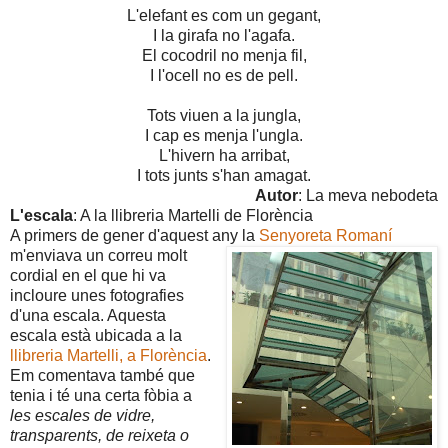
L'elefant es com un gegant,
I la girafa no l'agafa.
El cocodril no menja fil,
I l'ocell no es de pell.
Tots viuen a la jungla,
I cap es menja l'ungla.
L'hivern ha arribat,
I tots junts s'han amagat.
Autor
: La meva nebodeta
L'escala
: A la llibreria Martelli de Florència
A primers de gener d'aquest any la
Senyoreta Romaní
m'enviava
un correu molt
cordial en el que hi va
incloure unes fotografies
d'una escala. Aquesta
escala està ubicada a la
llibreria Martelli, a Florència
.
Em comentava també que
tenia i té una certa fòbia a
les escales de vidre,
transparents, de reixeta o