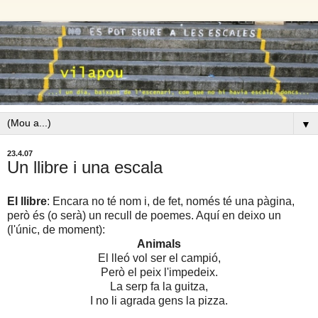
▼
23.4.07
Un llibre i una escala
El llibre
: Encara no té nom i, de fet, només té una pàgina,
però és (o serà) un recull de poemes. Aquí en deixo un
(l'únic, de moment):
Animals
El lleó vol ser el campió,
Però el peix l'impedeix.
La serp fa la guitza,
I no li agrada gens la pizza.