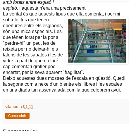
amb forats entre esglaó i
esglaó.
I aquesta n'era una precisament
.
La veritat és que aquests tipus que ella esmenta, i per mi
sobretot les
que ténen
obertures entre els esglaons,
són una mica especials. Les
que ténen forat per la por a
"perdre-hi" un peu, les de
reixeta per no deixar-hi els
talons de les sabates i les de
vidre, a part de que no faré
cap comentari groller poc
encertat, per la seva aparent "fragilitat".
Deixo aquestes dues mostres de l'escala en qüestió. Quedi
la segona com a nexe d'unió entre els llibres i les escales
en una diada tan assenyalada com la que celebrem avui.
vilapou
a
01:11
Comparteix