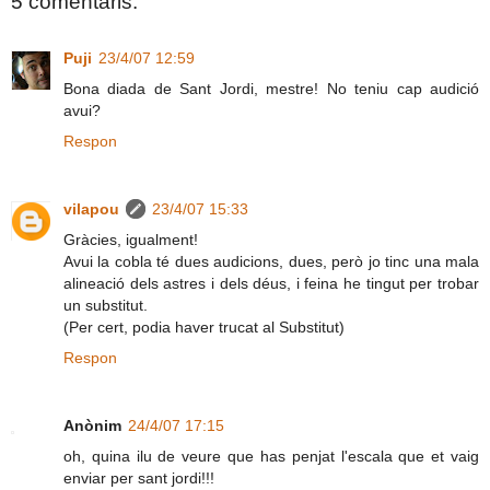
5 comentaris:
Puji
23/4/07 12:59
Bona diada de Sant Jordi, mestre! No teniu cap audició
avui?
Respon
vilapou
23/4/07 15:33
Gràcies, igualment!
Avui la cobla té dues audicions, dues, però jo tinc una mala
alineació dels astres i dels déus, i feina he tingut per trobar
un substitut.
(Per cert, podia haver trucat al Substitut)
Respon
Anònim
24/4/07 17:15
oh, quina ilu de veure que has penjat l'escala que et vaig
enviar per sant jordi!!!