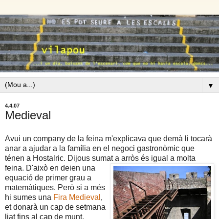
▼
4.4.07
Medieval
Avui un company de la feina m'explicava que demà li tocarà
anar a ajudar a la família en el negoci gastronòmic que
ténen a Hostalric. Dijous sumat a arròs és igual a molta
feina. D'això en deien una
equació de primer grau a
matemàtiques. Però si a més
hi sumes una
Fira Medieval
,
et donarà un cap de setmana
liat fins al cap de munt.