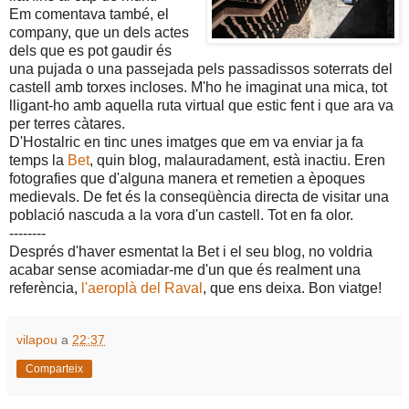
Em comentava també, el
company, que un dels actes
dels que es pot gaudir és
una pujada o una passejada pels passadissos soterrats del
castell amb torxes incloses. M'ho he imaginat una mica, tot
lligant-ho amb aquella ruta virtual que estic fent i que ara va
per terres càtares.
D'Hostalric en tinc unes imatges que em va enviar ja fa
temps la
Bet
, quin blog, malauradament, està inactiu. Eren
fotografies que d'alguna manera et remetien a èpoques
medievals. De fet és la conseqüència directa de visitar una
població nascuda a la vora d'un castell. Tot en fa olor.
--------
Després d'haver esmentat la Bet i el seu blog, no voldria
acabar sense acomiadar-me d'un que és realment una
referència,
l'aeroplà del Raval
, que ens deixa. Bon viatge!
vilapou
a
22:37
Comparteix