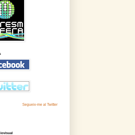
s
Segueix-me al Twitter
iovisual