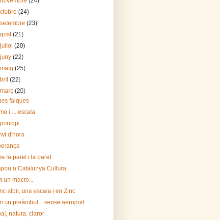
 novembre
(24)
octubre
(24)
 setembre
(23)
agost
(21)
juliol
(20)
 juny
(22)
 maig
(25)
bril
(22)
 març
(20)
es falques
e i ... escala
 principi...
vi d'hora
perança
re la paret i la paret
apou a Catalunya Cultura
 un macro...
nc albir, una escala i en Zinc
 un preàmbul... sense aeroport
ai, natura, claror