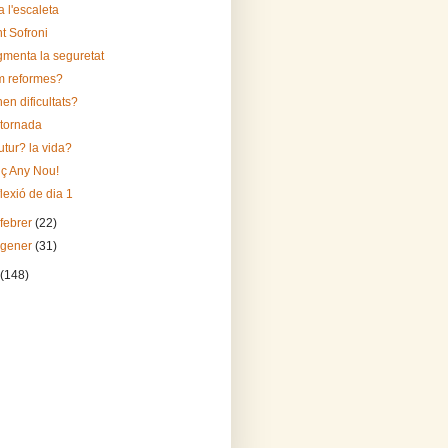
a l'escaleta
t Sofroni
menta la seguretat
 reformes?
en dificultats?
a tornada
futur? la vida?
iç Any Nou!
lexió de dia 1
 febrer
(22)
 gener
(31)
(148)