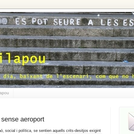
lapou
 sense aeroport
, social i política, se sentien aquells
crits-desitjos exigint