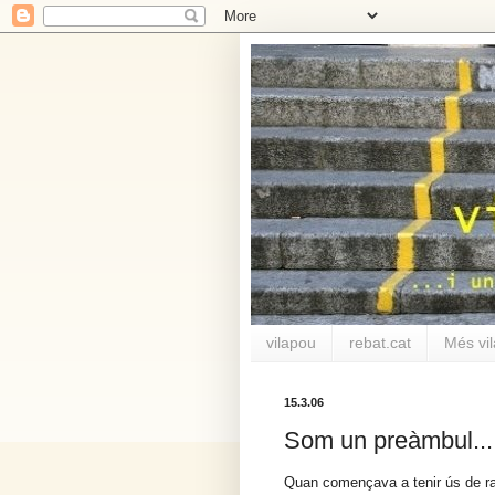
vilapou
rebat.cat
Més vi
15.3.06
Som un preàmbul...
Quan començava a tenir ús de raó