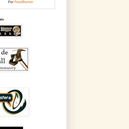
Per
FeedBurner
ats