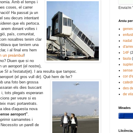
tonomia. Amb el temps i
es coses, el carrer
Envia'm 
 nació! Ha passat ja un
 el seu decurs intentant
Arxiu per
sideren que els pertoca.
 anem donant voltes i
gener
egió, país, comunitat,
enfust
om nosaltres tenim clar
nadal
mblava que teníem una
d'arre
lar, i al final ens hem
14F
(
 un preàmbul
!
taula
no? Diuen que si no
suple
un aeroport (el nostre),
sense
e SI a l'estatut(et). I ara resulta que tampoc.
cor d'
roport (el gros vull dir). Què hem de fer?
b una foto ben grossa
catedr
assaran els dies buscant
des de
, i, tots plegats esperaran
de vi
ccions per veure si es
teix marc portaretrats.
Mirades
 la idea d'aquesta nova
ense aeroport"
.
primir samarretes i
 Necessito un parell de
Llicència.