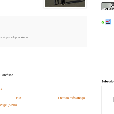
escrit per vilapou
vilapou
Fantàstic
Subscripc
da
Inici
Entrada més antiga
satge (Atom)