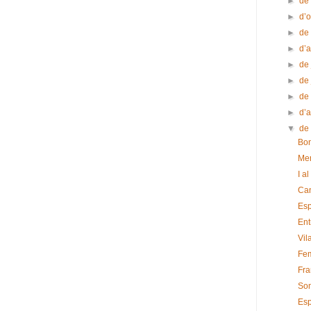
►
de
►
d’
►
de
►
d’
►
de 
►
de
►
de
►
d’a
▼
de
Bon
Mem
I al
Can
Es
Ent
Vil
Fem
Fra
Som
Esp