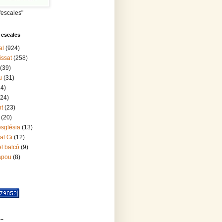
"escales"
 escales
al
(924)
issat
(258)
(39)
u
(31)
24)
(24)
nt
(23)
(20)
església
(13)
al Gi
(12)
l balcó
(9)
lapou
(8)
..