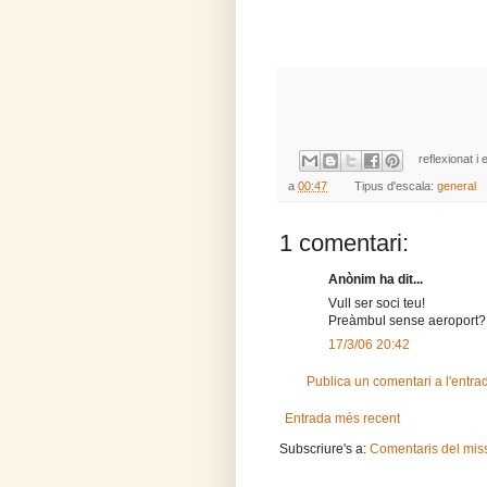
reflexionat i 
a
00:47
Tipus d'escala:
general
1 comentari:
Anònim ha dit...
Vull ser soci teu!
Preàmbul sense aeroport? 
17/3/06 20:42
Publica un comentari a l'entra
Entrada més recent
Subscriure's a:
Comentaris del mis