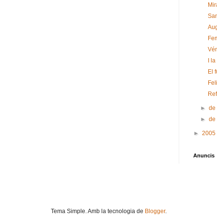
Mir
San
Aug
Fem
Vén
I l
El 
Fel
Ref
►
de
►
de
►
2005
Anuncis
Tema Simple. Amb la tecnologia de
Blogger
.