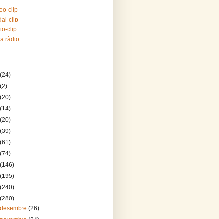
eo-clip
al-clip
io-clip
la ràdio
(24)
(2)
(20)
(14)
(20)
(39)
(61)
(74)
(146)
(195)
(240)
(280)
 desembre
(26)