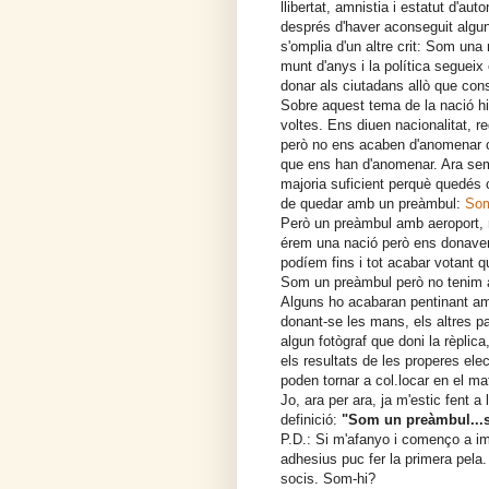
llibertat, amnistia i estatut d'au
després d'haver aconseguit algun
s'omplia d'un altre crit: Som una
munt d'anys i la política segueix
donar als ciutadans allò que con
Sobre aquest tema de la nació hi
voltes. Ens diuen nacionalitat, r
però no ens acaben d'anomenar c
que ens han d'anomenar. Ara se
majoria suficient perquè quedés c
de quedar amb un preàmbul:
Som
Però un preàmbul amb aeroport, 
érem una nació però ens donaven 
podíem fins i tot acabar votant qu
Som un preàmbul però no tenim ae
Alguns ho acabaran pentinant am
donant-se les mans, els altres p
algun fotògraf que doni la rèplica
els resultats de les properes ele
poden tornar a col.locar en el ma
Jo, ara per ara, ja m'estic fent a
definició:
"Som un preàmbul...s
P.D.: Si m'afanyo i començo a im
adhesius puc fer la primera pela.
socis. Som-hi?