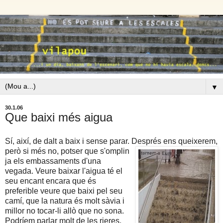
▼
30.1.06
Que baixi més aigua
Sí, així, de dalt a baix i sense parar. Després ens queixerem,
però si més
no, potser que s'omplin
ja els embassaments d'una
vegada. Veure baixar l'aigua té el
seu encant encara que és
preferible veure que baixi pel seu
camí, que la natura és molt sàvia i
millor no tocar-li allò que no sona.
Podríem parlar molt de les rieres,