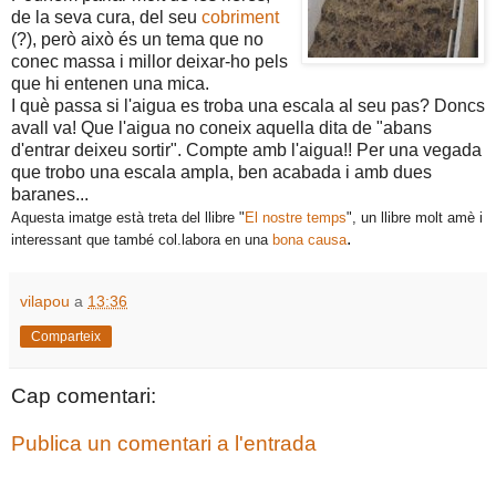
de la seva cura, del seu
cobriment
(?), però això és un tema que no
conec massa i millor deixar-ho pels
que hi entenen una mica.
I què passa si l'aigua es troba una escala al seu pas? Doncs
avall va! Que l'aigua no coneix aquella dita de "abans
d'entrar deixeu sortir". Compte amb l'aigua!! Per una vegada
que trobo una escala ampla, ben acabada i amb dues
baranes...
Aquesta imatge està treta del llibre "
El nostre temps
", un llibre molt amè i
.
interessant que també col.labora en una
bona causa
vilapou
a
13:36
Comparteix
Cap comentari:
Publica un comentari a l'entrada