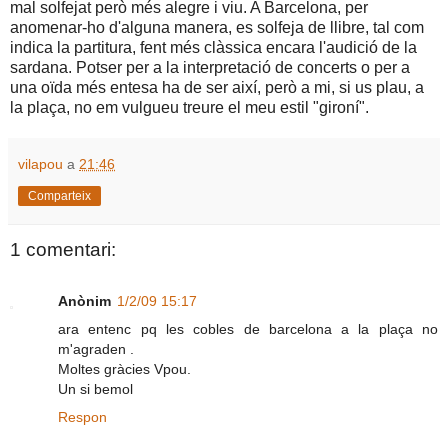
mal solfejat però més alegre i viu. A Barcelona, per
anomenar-ho d'alguna manera, es solfeja de llibre, tal com
indica la partitura, fent més clàssica encara l'audició de la
sardana. Potser per a la interpretació de concerts o per a
una oïda més entesa ha de ser així, però a mi, si us plau, a
la plaça, no em vulgueu treure el meu estil "gironí".
vilapou
a
21:46
Comparteix
1 comentari:
Anònim
1/2/09 15:17
ara entenc pq les cobles de barcelona a la plaça no
m'agraden .
Moltes gràcies Vpou.
Un si bemol
Respon