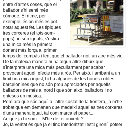
entre d'altres coses, que el
ballador s'hi senti més
còmode. El ritme, per
exemple, és on més es pot
notar aquest fet. Les típiques
tres corxeres (el tots-som-
pops) no són iguals, s'estira
una mica més la primera
donant més força al primer
temps del compàs i fent que el ballador noti un aire més viu.
De la mateixa manera hi ha algun altre dibuix que
s'interpreta una mica més peculiarment per acabar
provocant aquell efecte més airós. Per això, i arribant a un
límit una mica injust, hi ha algunes de les bones cobles
barcelonines que no són prou apreciades per aquells
balladors de més al nord i que són això, balladors i no
entesos en música.
Però ara que sóc aquí, a l'altre costat de la frontera, ja m'he
trobat que em demanen que medeixi aquelles tres corxeres
d'una manera igual, tal com marca el paper...
Ai, que ja hi som.... M'he de reconvertir?
Jo, la veritat és que ja el tinc interioritzat l'estil gironí, potser