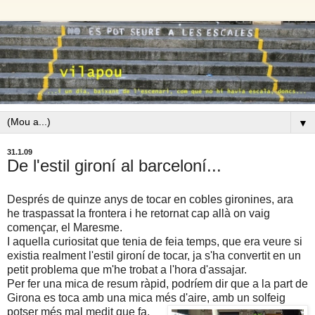
▼
31.1.09
De l'estil gironí al barceloní...
Després de quinze anys de tocar en cobles gironines, ara
he traspassat la frontera i he retornat cap allà on vaig
començar, el Maresme.
I aquella curiositat que tenia de feia temps, que era veure si
existia realment l'estil gironí de tocar, ja s'ha convertit en un
petit problema que m'he trobat a l'hora d'assajar.
Per fer una mica de resum ràpid, podríem dir que a la part de
Girona es toca amb una mica més d'aire, amb un solfeig
potser més
mal medit que fa,