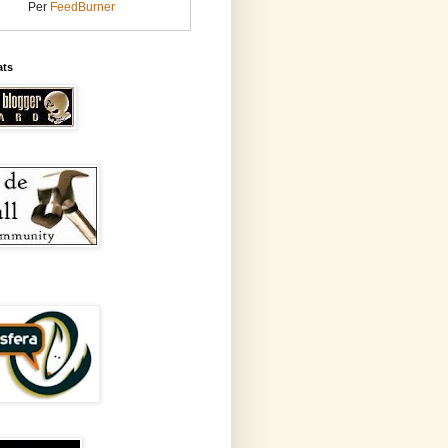
Per
FeedBurner
ats