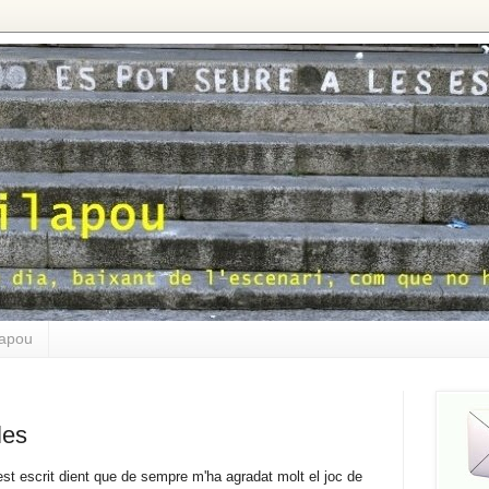
lapou
les
t escrit dient que de sempre m'ha agradat molt el joc de