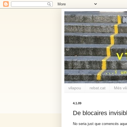
vilapou
rebat.cat
Més vi
4.1.09
De blocaires invisib
No seria just que comencés aques