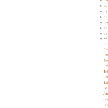
►
d’
►
de 
►
de
►
de
►
d’a
►
de
►
de
▼
de
De l
Es 
Pel
Sor
Res
Entr
Co
Bar
Fina
Adé
Goi
El 