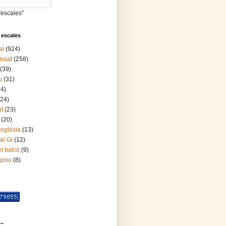
"escales"
 escales
al
(924)
issat
(258)
(39)
u
(31)
24)
(24)
nt
(23)
(20)
església
(13)
al Gi
(12)
l balcó
(9)
lapou
(8)
..