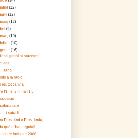
agost
(14)
juliol
(12)
 juny
(12)
 maig
(12)
bril
(9)
 març
(10)
 febrer
(10)
 gener
(16)
'estil gironí al barceloní...
busca...
l i sang
olls a la ràdio
 és, tot canvia
e l'1 i el 2 hi ha l'1,5
mposició
celona sexi
l... i suicidi
u President o Presidenta,...
ta què m'han regalat!
blocaire invisible 2008