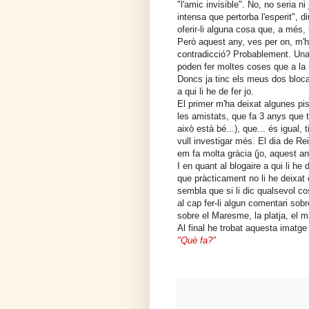
"l'amic invisible". No, no seria n
intensa que pertorba l'esperit", d
oferir-li alguna cosa que, a més, l
Però aquest any, ves per on, m'he
contradicció? Probablement. Una
poden fer moltes coses que a la 
Doncs ja tinc els meus dos blocair
a qui li he de fer jo.
El primer m'ha deixat algunes pi
les amistats, que fa 3 anys que t
això està bé...), que... és igual,
vull investigar més. El dia de Rei
em fa molta gràcia (jo, aquest any
I en quant al blogaire a qui li he 
que pràcticament no li he deixat
sembla que si li dic qualsevol 
al cap fer-li algun comentari sobr
sobre el Maresme, la platja, el m
Al final he trobat aquesta imatge 
"Què fa?"