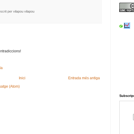
escrit per vilapou
vilapou
ntradiccions!
da
Inici
Entrada més antiga
satge (Atom)
Subscripc