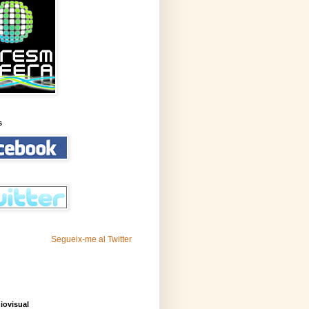
s
Segueix-me al Twitter
iovisual