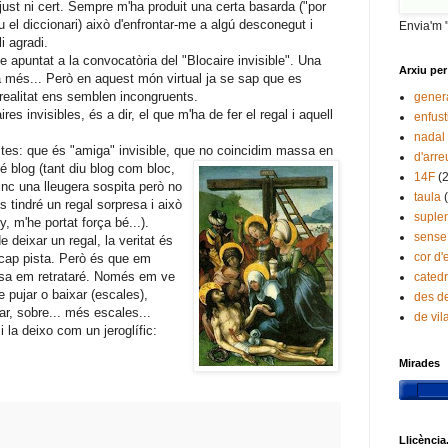
i just ni cert. Sempre m'ha produit una certa basarda ("por
iu el diccionari) això d'enfrontar-me a algú desconegut i
Envia'm 
i agradi.
 apuntat a la convocatòria del "Blocaire invisible". Una
Arxiu per
 més... Però en aquest món virtual ja se sap que es
realitat ens semblen incongruents.
gener
es invisibles, és a dir, el que m'ha de fer el regal i aquell
enfust
nadal
stes: que és "amiga" invisible, que no
coincidim massa en
d'arre
é blog (tant diu blog com bloc,
14F
(
 tinc una lleugera sospita però no
taula
s tindré un regal sorpresa i això
suple
, m'he portat força bé...).
sense
de deixar un regal, la veritat és
cor d'
 cap pista. Però és que em
cosa em retrataré. Només em ve
catedr
e pujar o baixar (escales),
des de
ar, sobre... més escales...
de vi
i la deixo com un jeroglífic:
Mirades
Llicència.