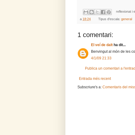
reflexionat i 
a
18:24
Tipus d'escala:
general
1 comentari:
El veí de dalt
ha dit...
Benvingut al món de les co
4/1/09 21:33
Publica un comentari a l'entra
Entrada més recent
Subscriure's a:
Comentaris del mis