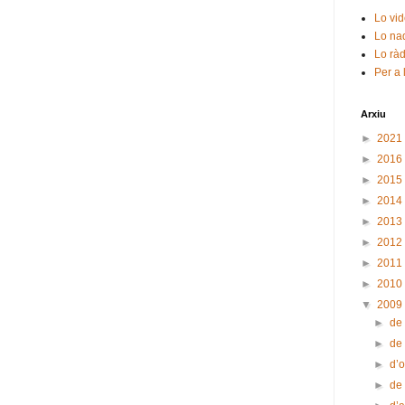
Lo vid
Lo nad
Lo ràd
Per a 
Arxiu
►
2021
►
2016
►
2015
►
2014
►
2013
►
2012
►
2011
►
2010
▼
2009
►
de
►
de
►
d’
►
de