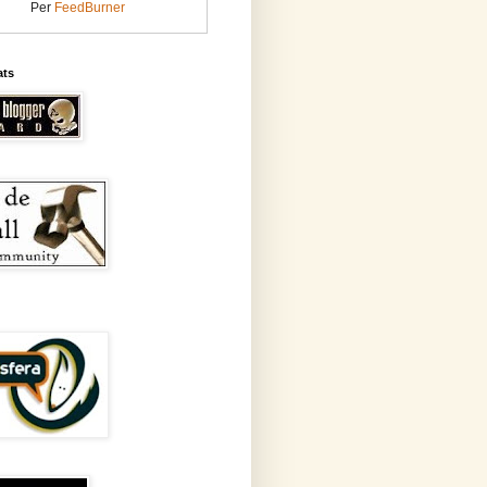
Per
FeedBurner
ats