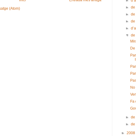
►
d’
►
de 
satge (Atom)
►
de
►
de
►
d’a
▼
de
Mir
De 
Par
I
Part
Part
Pas
No 
Ve
Fa 
Gov
►
de
►
de
►
2008