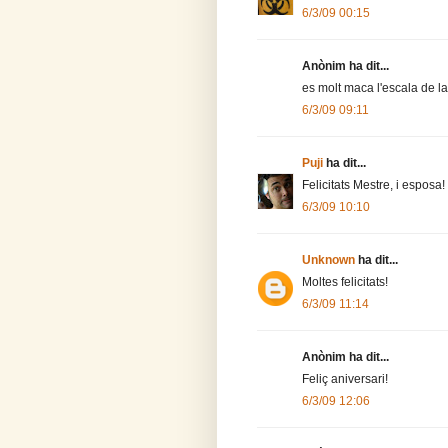
6/3/09 00:15
Anònim ha dit...
es molt maca l'escala de la
6/3/09 09:11
Puji
ha dit...
Felicitats Mestre, i esposa!
6/3/09 10:10
Unknown
ha dit...
Moltes felicitats!
6/3/09 11:14
Anònim ha dit...
Feliç aniversari!
6/3/09 12:06