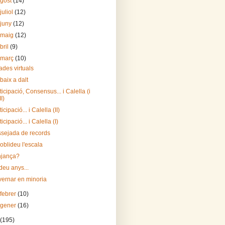
agost
(14)
juliol
(12)
 juny
(12)
 maig
(12)
bril
(9)
 març
(10)
ades virtuals
baix a dalt
ticipació, Consensus... i Calella (i
II)
icipació... i Calella (II)
icipació... i Calella (I)
sejada de records
oblideu l'escala
njança?
deu anys...
ernar en minoria
 febrer
(10)
 gener
(16)
(195)