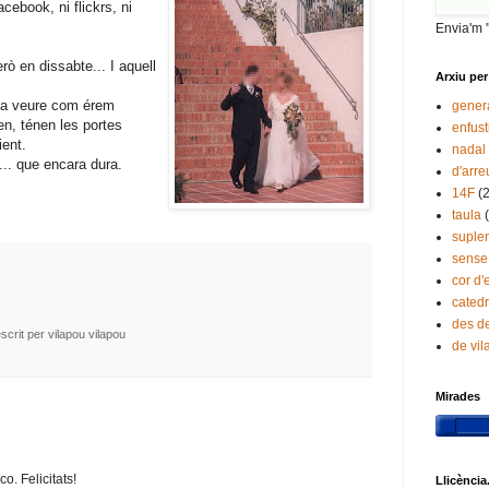
acebook, ni flickrs, ni
Envia'm 
ò en dissabte... I aquell
Arxiu per
t a veure com érem
gener
len, ténen les portes
enfust
ient.
nadal
.. que encara dura.
d'arre
14F
(
taula
suple
sense
cor d'
catedr
des de
escrit per vilapou
vilapou
de vi
Mirades
o. Felicitats!
Llicència.