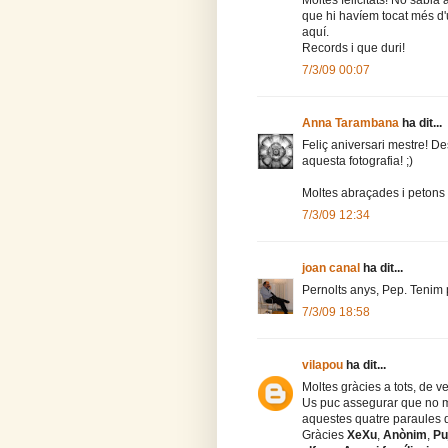
que hi havíem tocat més d
aquí.
Records i que duri!
7/3/09 00:07
Anna Tarambana
ha dit...
Feliç aniversari mestre! D
aquesta fotografia! ;)
Moltes abraçades i petons a
7/3/09 12:34
joan canal
ha dit...
Pernolts anys, Pep. Tenim
7/3/09 18:58
vilapou
ha dit...
Moltes gràcies a tots, de ve
Us puc assegurar que no m'
aquestes quatre paraules 
Gràcies
XeXu
,
Anònim
,
Pu