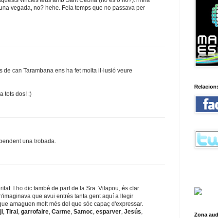
'una vegada, no? hehe. Feia temps que no passava per
es de can Tarambana ens ha fet molta il·lusió veure
Relacion
 tots dos! :)
 pendent una trobada.
ritat. I ho dic també de part de la Sra. Vilapou, és clar.
imaginava que avui entrés tanta gent aquí a llegir
que amaguen molt més del que sóc capaç d'expressar.
ji
,
Tirai
,
garrofaire
,
Carme
,
Samoc
,
esparver
,
Jesús
,
Zona aud