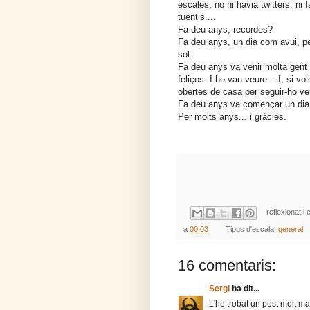
escales, no hi havia twitters, ni f
tuentis....
Fa deu anys, recordes?
Fa deu anys, un dia com avui, per
sol.
Fa deu anys va venir molta gen
feliços. I ho van veure... I, si vo
obertes de casa per seguir-ho ve
Fa deu anys va començar un dia.
Per molts anys... i gràcies.
reflexionat i 
a
00:03
Tipus d'escala:
general
16 comentaris:
Sergi
ha dit...
L'he trobat un post molt mac