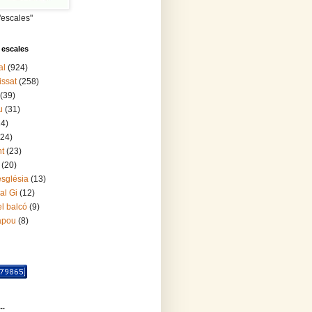
"escales"
 escales
al
(924)
issat
(258)
(39)
u
(31)
24)
(24)
nt
(23)
(20)
església
(13)
al Gi
(12)
l balcó
(9)
lapou
(8)
..