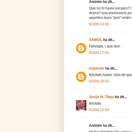
Anònim ha dit...
Que no hi havia escales? I
doncs? una premonició pot
aquelles dues "pes" restin 
6/3/09 13:00
SAMOC
ha dit...
Felicitats, i que duri.
6/3/09 17:59
esparver
ha dit...
felicitats lladre. Vols dir q
6/3/09 20:54
Jesús M. Tibau
ha dit...
felcitats
6/3/09 22:59
Anònim ha dit...
Moltes felicitats! No sabia