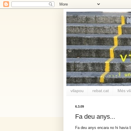
vilapou
rebat.cat
Més vi
6.3.09
Fa deu anys...
Fa deu anys encara no hi havia b