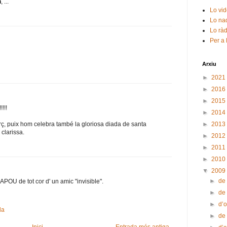
n
, ...
Lo vid
Lo nad
Lo ràd
Per a 
Arxiu
►
2021
►
2016
►
2015
!!!
►
2014
►
2013
ç, puix hom celebra també la gloriosa diada de santa
clarissa.
►
2012
►
2011
►
2010
▼
2009
►
de
ILAPOU de tot cor d' un amic "invisible".
►
de
►
d’
da
►
de
Inici
Entrada més antiga