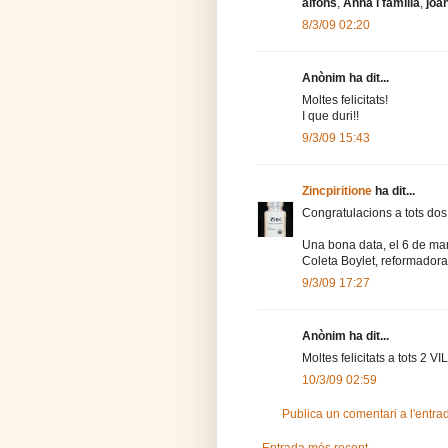
alfons
,
Anna i família
,
joa
8/3/09 02:20
Anònim ha dit...
Moltes felicitats!
I que duri!!
9/3/09 15:43
Zincpiritione
ha dit...
Congratulacions a tots dos!!
Una bona data, el 6 de mar
Coleta Boylet, reformadora 
9/3/09 17:27
Anònim ha dit...
Moltes felicitats a tots 2 V
10/3/09 02:59
Publica un comentari a l'entra
Entrada més recent