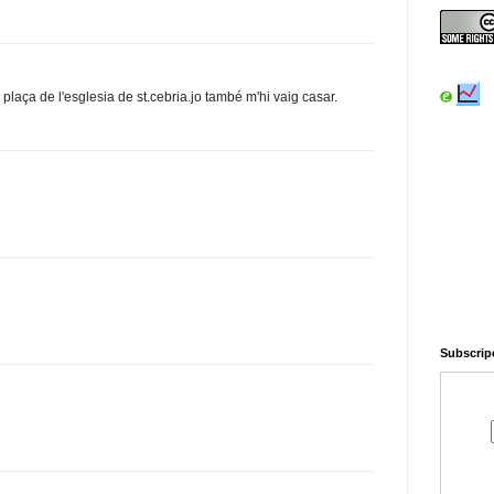
 plaça de l'esglesia de st.cebria.jo també m'hi vaig casar.
Subscripc