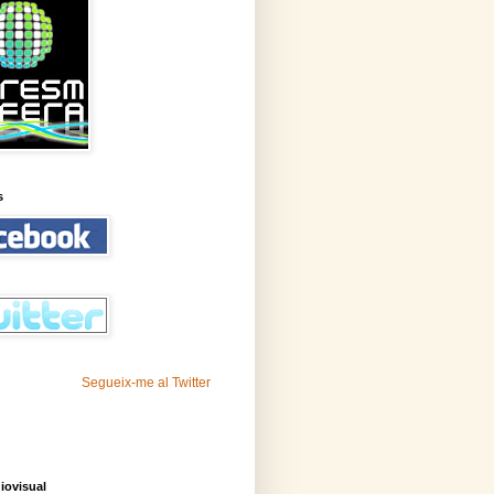
s
Segueix-me al Twitter
iovisual