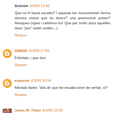
Anònim
6/3/09 13:00
Que no hi havia escales? I aquesta tan monumental i ferma
darrera vostre què és doncs? una premonició potser?
Aixequeu copes i celebreu-ho! Que per molts anys aquelles
dues "pes" restin unides ;-)
Respon
SAMOC
6/3/09 17:59
Felicitats, i que duri.
Respon
esparver
6/3/09 20:54
felicitats lladre. Vols dir que les escales eren de veritat, oi?
Respon
Jesús M. Tibau
6/3/09 22:59