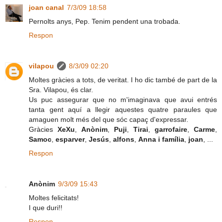
joan canal
7/3/09 18:58
Pernolts anys, Pep. Tenim pendent una trobada.
Respon
vilapou
8/3/09 02:20
Moltes gràcies a tots, de veritat. I ho dic també de part de la
Sra. Vilapou, és clar.
Us puc assegurar que no m'imaginava que avui entrés
tanta gent aquí a llegir aquestes quatre paraules que
amaguen molt més del que sóc capaç d'expressar.
Gràcies
XeXu
,
Anònim
,
Puji
,
Tirai
,
garrofaire
,
Carme
,
Samoc
,
esparver
,
Jesús
,
alfons
,
Anna i família
,
joan
, ...
Respon
Anònim
9/3/09 15:43
Moltes felicitats!
I que duri!!
Respon