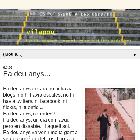
▼
6.3.09
Fa deu anys...
Fa deu anys encara no hi havia
blogs, no hi havia escales, no hi
havia twitters, ni facebook, ni
flickrs, ni tuentis....
Fa deu anys, recordes?
Fa deu anys, un dia com avui,
però en dissabte... I aquell sol.
Fa deu anys va venir molta gent a
veure com érem feliços. I ho van