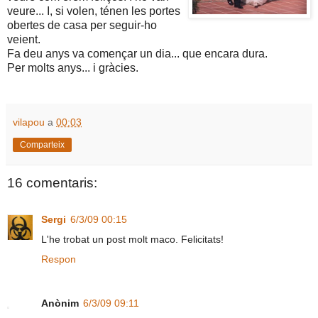
veure... I, si volen, ténen les portes
obertes de casa per seguir-ho
veient.
Fa deu anys va començar un dia... que encara dura.
Per molts anys... i gràcies.
vilapou
a
00:03
Comparteix
16 comentaris:
Sergi
6/3/09 00:15
L'he trobat un post molt maco. Felicitats!
Respon
Anònim
6/3/09 09:11