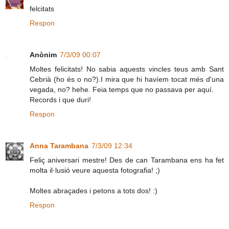
felcitats
Respon
Anònim
7/3/09 00:07
Moltes felicitats! No sabia aquests vincles teus amb Sant
Cebrià (ho és o no?).I mira que hi havíem tocat més d'una
vegada, no? hehe. Feia temps que no passava per aquí.
Records i que duri!
Respon
Anna Tarambana
7/3/09 12:34
Feliç aniversari mestre! Des de can Tarambana ens ha fet
molta il·lusió veure aquesta fotografia! ;)
Moltes abraçades i petons a tots dos! :)
Respon