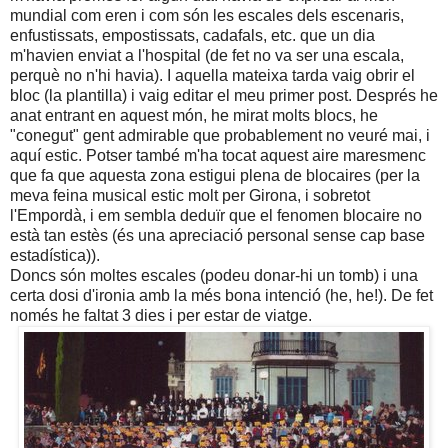
mundial com eren i com són les escales dels escenaris,
enfustissats, empostissats, cadafals, etc. que un dia
m'havien enviat a l'hospital (de fet no va ser una escala,
perquè no n'hi havia). I aquella mateixa tarda vaig obrir el
bloc (la plantilla) i vaig editar el meu primer post. Després he
anat entrant en aquest món, he mirat molts blocs, he
"conegut" gent admirable que probablement no veuré mai, i
aquí estic. Potser també m'ha tocat aquest aire maresmenc
que fa que aquesta zona estigui plena de blocaires (per la
meva feina musical estic molt per Girona, i sobretot
l'Empordà, i em sembla deduïr que el fenomen blocaire no
està tan estès (és una apreciació personal sense cap base
estadística)).
Doncs són moltes escales (podeu donar-hi un tomb) i una
certa dosi d'ironia amb la més bona intenció (he, he!). De fet
només he faltat 3 dies i per estar de viatge.