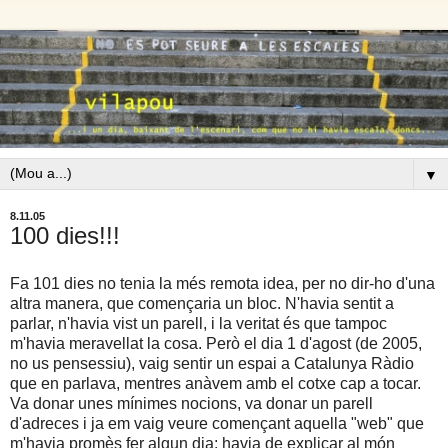
▼
8.11.05
100 dies!!!
Fa 101 dies no tenia la més remota idea, per no dir-ho d'una
altra manera, que començaria un bloc. N'havia sentit a
parlar, n'havia vist un parell, i la veritat és que tampoc
m'havia meravellat la cosa. Però el dia 1 d'agost (de 2005,
no us pensessiu), vaig sentir un espai a Catalunya Ràdio
que en parlava, mentres anàvem amb el cotxe cap a tocar.
Va donar unes mínimes nocions, va donar un parell
d'adreces i ja em vaig veure començant aquella "web" que
m'havia promès fer algun dia: havia de explicar al món