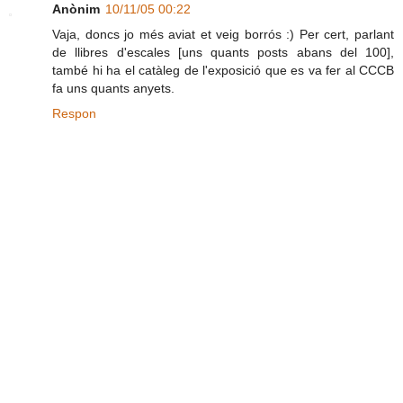
Anònim
10/11/05 00:22
Vaja, doncs jo més aviat et veig borrós :) Per cert, parlant
de llibres d'escales [uns quants posts abans del 100],
també hi ha el catàleg de l'exposició que es va fer al CCCB
fa uns quants anyets.
Respon