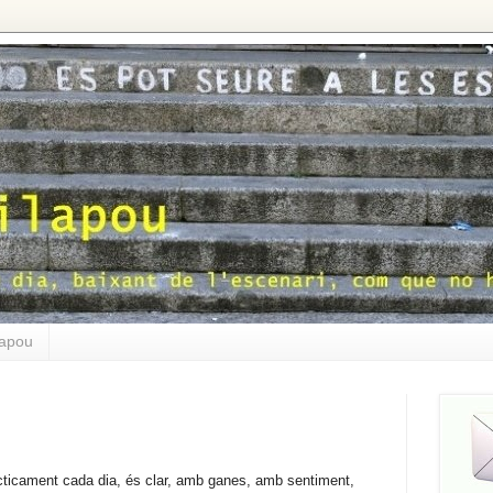
lapou
cticament cada dia, és clar, amb ganes, amb sentiment,