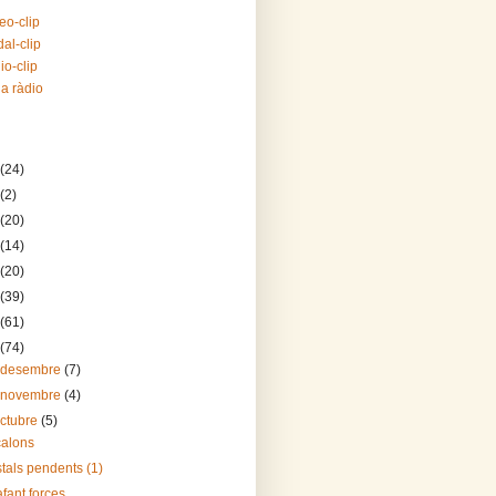
eo-clip
al-clip
io-clip
la ràdio
(24)
(2)
(20)
(14)
(20)
(39)
(61)
(74)
 desembre
(7)
 novembre
(4)
octubre
(5)
alons
tals pendents (1)
fant forces