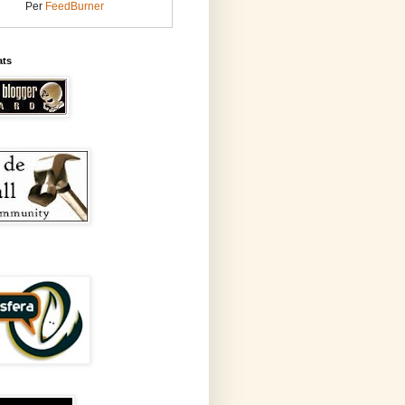
Per
FeedBurner
ats