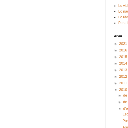
Lo vid
Lo nad
Lo ràd
Per a 
Arxiu
►
2021
►
2016
►
2015
►
2014
►
2013
►
2012
►
2011
▼
2010
►
de
►
de
▼
d’
Esc
Pos
Aga