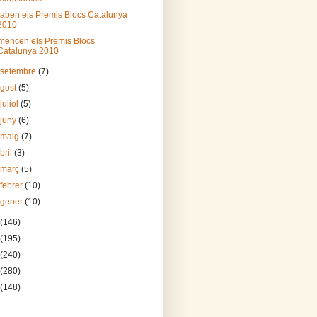
caben els Premis Blocs Catalunya
2010
encen els Premis Blocs
Catalunya 2010
 setembre
(7)
agost
(5)
juliol
(5)
 juny
(6)
 maig
(7)
bril
(3)
 març
(5)
 febrer
(10)
 gener
(10)
(146)
(195)
(240)
(280)
(148)