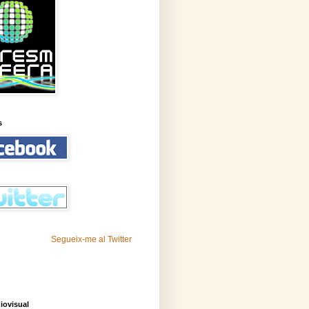
s
Segueix-me al Twitter
iovisual