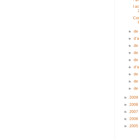
I a
Com
►
de
►
d’
►
de 
►
de
►
de
►
d’a
►
de
►
de
►
de
►
2009
►
2008
►
2007
►
2006
►
2005