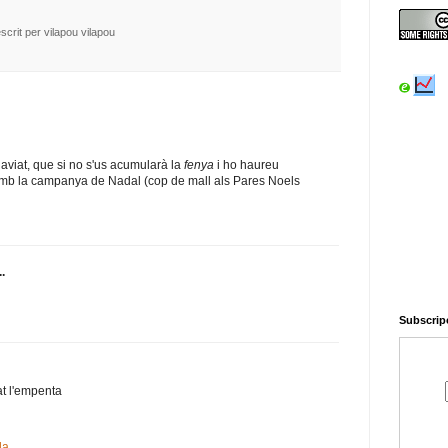
escrit per vilapou
vilapou
u aviat, que si no s'us acumularà la
fenya
i ho haureu
mb la campanya de Nadal (cop de mall als Pares Noels
..
Subscripc
t l'empenta
da