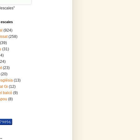
"escales"
 escales
al
(924)
issat
(258)
(39)
u
(31)
24)
(24)
nt
(23)
(20)
església
(13)
al Gi
(12)
l balcó
(9)
lapou
(8)
..