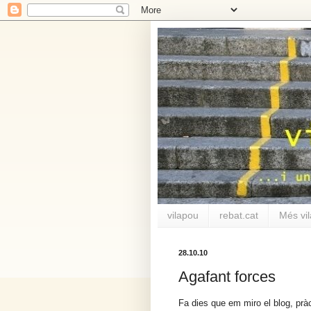
vilapou
rebat.cat
Més vi
28.10.10
Agafant forces
Fa dies que em miro el blog, prà