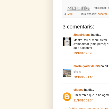
reflexionat i 
a
22:08
Tipus d'escala:
general
3 comentaris:
Zincpiritione
ha dit...
Mestre, feu el recull d'esti
d'empalmar (amb perdó) a
dels balcons!) ;)
29/10/10 20:48
marta (volar de nit)
ha dit.
si si si!
29/10/10 21:54
vilapou
ha dit...
Em sembla que ja he agafa
31/10/10 02:34
Publica un comentari a l'entra