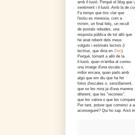
amb il·lusió. Perquè el blog que
sentiment i il·lusió. Amb la de c
Fa temps que tinc clar que
l'estiu es mereixia, com a
mínim, un final feliç, un recull
de postals rebudes, una
resposta pública de tot allò que
he anat rebent dels meus
volguts i estimats lectors (i
lectrius, que diria en
Zinc
).
Perquè, tornant a allò de la
il·lusió, quan m'arriba al correu
una imatge d'una escala o,
millor encara, quan parlo amb
algú que em diu que ha fet
fotos d'escales o, senzillament,
que se les mira ja d'una manera
diferent, que les "reconeix",
que les valora o que les compara
Per tant, potser que comenci a a
aconseguiré? Qui ho sap. Això é