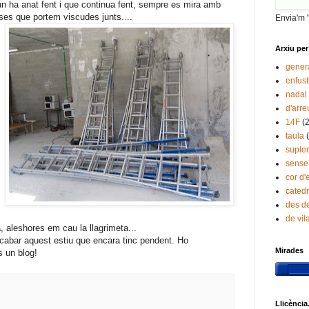
 un ha anat fent i que continua fent, sempre es mira amb
oses que portem viscudes junts....
Envia'm 
Arxiu per
gener
enfust
nadal
d'arre
14F
(
taula
suple
sense
cor d'
catedr
des de
de vi
, aleshores em cau la llagrimeta...
cabar aquest estiu que encara tinc pendent. Ho
Mirades
s un blog!
Llicència.