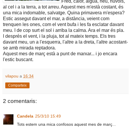
Fred, calor, aigua, neu, núvols,
al cel i a la terra, a tot arreu. Aquest mes m'està costant, és
una mica indomable, salvatge. Quina primavera m'espera?
Estic assegut davant el mar, a distància, veient com
trenquen les ones, com el vent bufa i les fa esclatar davant
meu. I de cop surt el sol i arriba la calma. Ara el mar és pla.
I després el vent, i la pluja, tot al mateix temps. Els tres
davant meu, un a l'esquerra, l'altre a la dreta, l'altre acostant-
se amb mirada reptadora.
Aquest mes de març està a punt de marxar... i jo encara
l'estic buscant.
vilapou
a
16:34
Comparteix
2 comentaris:
Candela
25/3/10 15:49
Tots estem una mica confosos aquest mes de març...