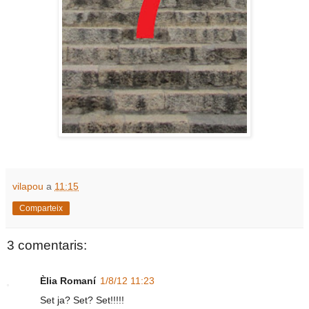
vilapou
a
11:15
Comparteix
3 comentaris:
Èlia Romaní
1/8/12 11:23
Set ja? Set? Set!!!!!