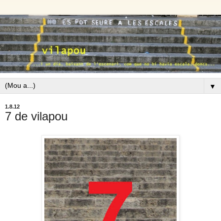
▼
1.8.12
7 de vilapou