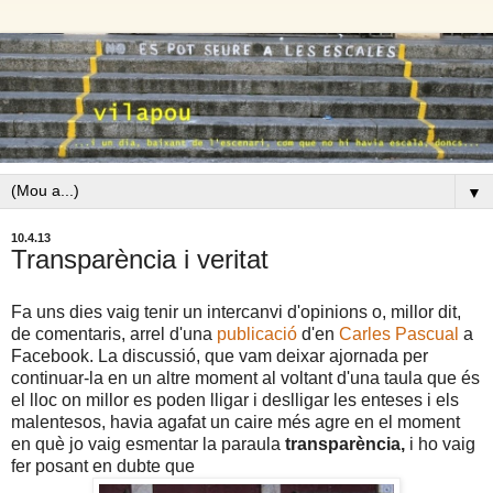
▼
10.4.13
Transparència i veritat
Fa uns dies vaig tenir un intercanvi d'opinions o, millor dit,
de comentaris, arrel d'una
publicació
d'en
Carles Pascual
a
Facebook. La discussió, que vam deixar ajornada per
continuar-la en un altre moment al voltant d'una taula que és
el lloc on millor es poden lligar i deslligar les enteses i els
malentesos, havia agafat un caire més agre en el moment
en què jo vaig esmentar la paraula
transparència,
i ho vaig
fer posant en dubte que