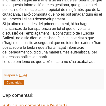
informació. I aquesta manera de fer ha de ser oberta perquè
tota aquesta informació que es gestiona, que gestiona el
polític, no és, en cap cas, propietat de ningú més que de la
ciutadania. I això comporta que no es pot amagar quin és el
seu procés i el seu desenvolupament.
Si jo afirmo que, des del primer moment, hi ha hagut
mancances de transparència en tot el que envolta la
discussió de l'emplaçament i la construcció de l'Escola
Salicrú, no estic dient que s'hagi faltat a la veritat o que
s'hagi mentit; estic assegurant que no totes les cartes s'han
posat sobre la taula i que s'ha amagat informació
deliberadament o, dit d'una manera més eufemística, per
interessos polítics de partit.
I el que em temo és que això encara no s'ha acabat aquí....
vilapou
a
16:44
Comparteix
Cap comentari:
Publica un comentari a l'entrada